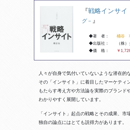
『
戦略インサイ
』
グ－
◆著 者：
桶谷 
◆出版社：
（株）
◆価 格：
￥1,72
人々が自身で気付いていないような潜在的な
その「インサイト」に着目したマーケティン
もたらす考え方や方法論を実際のブランド
わかりやすく展開しています。
「インサイト」起点の戦略とその成果、市
独自の論点にはとても説得力があります。