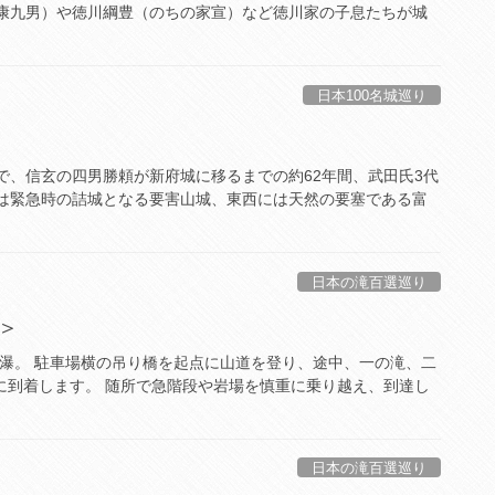
家康九男）や徳川綱豊（のちの家宣）など徳川家の子息たちが城
日本100名城巡り
＞
で、信玄の四男勝頼が新府城に移るまでの約62年間、武田氏3代
には緊急時の詰城となる要害山城、東西には天然の要塞である富
日本の滝百選巡り
＞
直瀑。 駐車場横の吊り橋を起点に山道を登り、途中、一の滝、二
に到着します。 随所で急階段や岩場を慎重に乗り越え、到達し
日本の滝百選巡り