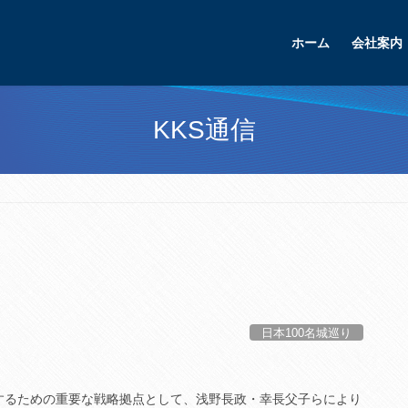
ホーム
会社案内
KKS通信
日本100名城巡り
するための重要な戦略拠点として、浅野長政・幸長父子らにより