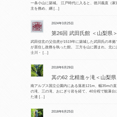
一条小山に築城。 江戸時代に入ると、徳川義直（
主を務め、綱 […]
2024年3月25日
第26回 武田氏館 ＜山梨県
武田信玄の父信虎が1519年に築城した武田氏の本拠
が居住し政務を執った館。 三方を山に囲まれ、北
士川・ […]
2018年6月29日
其の62 北精進ヶ滝＜山梨県
南アルプス国立公園内にある落差121m、幅35mの
の滝、三の滝、おにぎり岩を経て、40分程で観瀑台
た達 […]
2018年6月25日