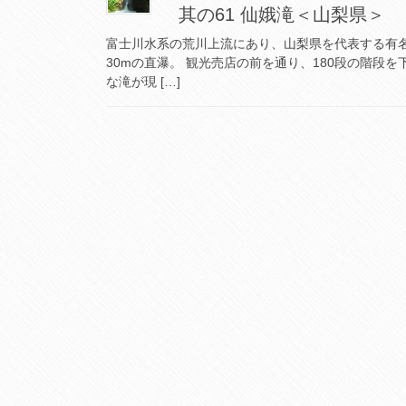
其の61 仙娥滝＜山梨県＞
富士川水系の荒川上流にあり、山梨県を代表する有
30mの直瀑。 観光売店の前を通り、180段の階段
な滝が現 […]