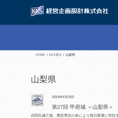
コ
ナ
ン
ビ
テ
ゲ
ン
ー
ツ
シ
へ
ョ
ス
ン
キ
に
ッ
移
HOME
KKS通信
山梨県
プ
動
山梨県
2024年4月25日
第27回 甲府城 ＜山梨県＞
武田氏滅亡後、豊臣秀吉の命により徳川家康に対抗