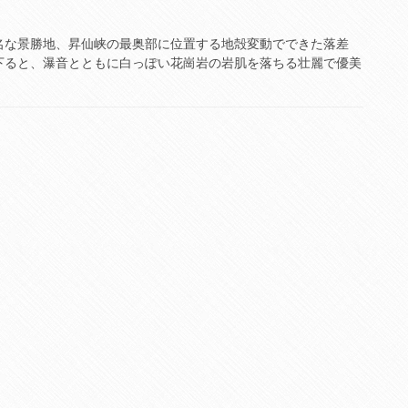
名な景勝地、昇仙峡の最奥部に位置する地殻変動でできた落差
を下ると、瀑音とともに白っぽい花崗岩の岩肌を落ちる壮麗で優美