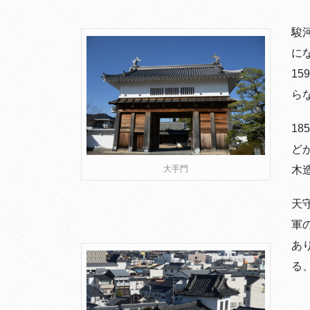
駿
に
1
ら
1
ど
木
大手門
天
軍
あ
る