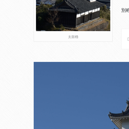
別
太鼓櫓