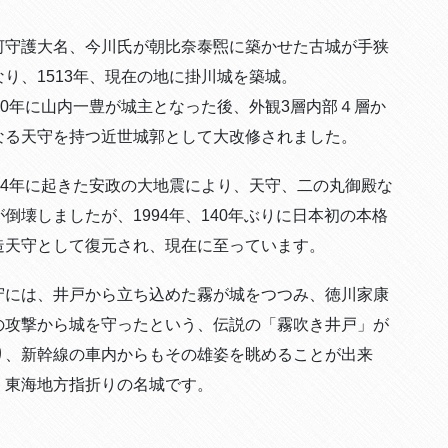
河守護大名、今川氏が朝比奈泰煕に築かせた古城が手狭
なり、1513年、現在の地に掛川城を築城。
590年に山内一豊が城主となった後、外観3層内部４層か
なる天守を持つ近世城郭として大改修されました。
854年に起きた安政の大地震により、天守、二の丸御殿な
が倒壊しましたが、1994年、140年ぶりに日本初の本格
造天守として復元され、現在に至っています。
守には、井戸から立ち込めた霧が城をつつみ、徳川家康
の攻撃から城を守ったという、伝説の「霧吹き井戸」が
り、新幹線の車内からもその雄姿を眺めることが出来
、東海地方指折りの名城です。