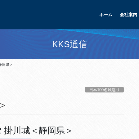
ホーム
会社案内
KKS通信
＜静岡県＞
日本100名城巡り
＞
2 掛川城＜静岡県＞