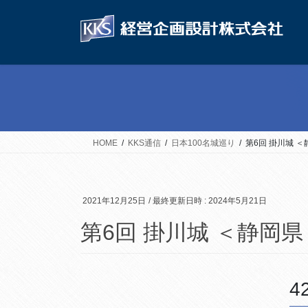
コ
ナ
ン
ビ
テ
ゲ
ン
ー
ツ
シ
へ
ョ
ス
ン
キ
に
ッ
移
HOME
KKS通信
日本100名城巡り
第6回 掛川城 
プ
動
2021年12月25日
/ 最終更新日時 :
2024年5月21日
第6回 掛川城 ＜静岡県
4